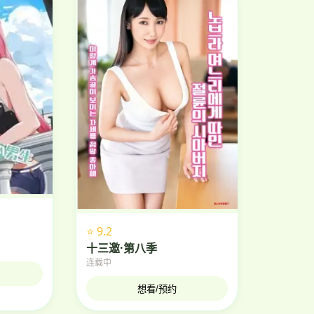
⭐ 9.2
十三邀·第八季
连载中
想看/预约