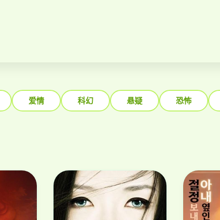
爱情
科幻
悬疑
恐怖