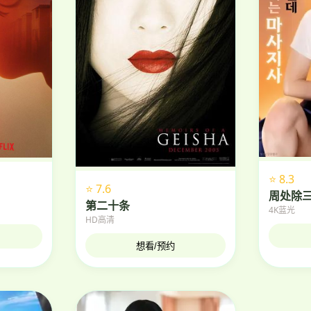
⭐ 8.3
⭐ 7.6
周处除
第二十条
4K蓝光
HD高清
想看/预约