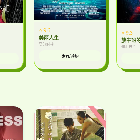
⭐ 9.6
⭐ 9.3
美丽人生
放牛班
高分封神
催泪神片
想看/预约