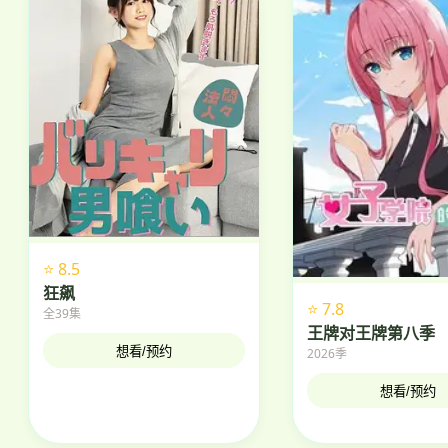
⭐ 8.5
狂飙
⭐ 7.8
全39集
王牌对王牌第八季
想看/预约
2026季
想看/预约