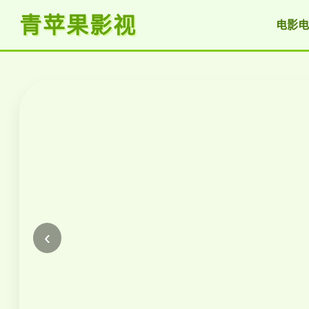
观
青苹果影视
看
电影
电
‹