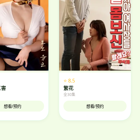
⭐ 8.5
三害
繁花
全30集
想看/预约
想看/预约