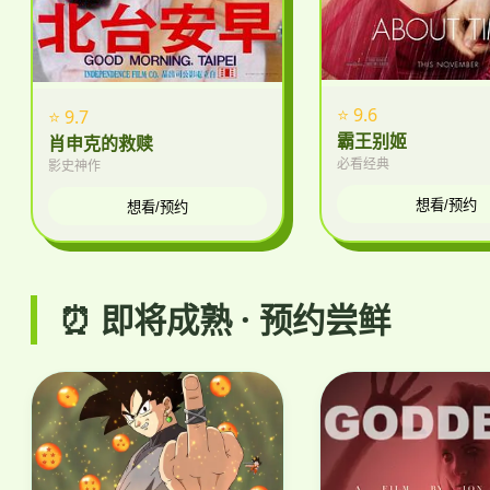
⭐ 9.6
⭐ 9.7
霸王别姬
肖申克的救赎
必看经典
影史神作
想看/预约
想看/预约
⏰ 即将成熟 · 预约尝鲜