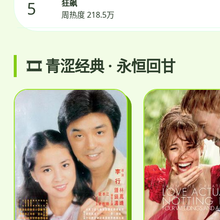
狂飙
5
周热度 218.5万
🎞️ 青涩经典 · 永恒回甘