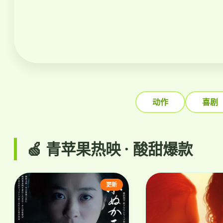
动作
喜剧
🍏 青苹果热映 · 酸甜爆款
更新