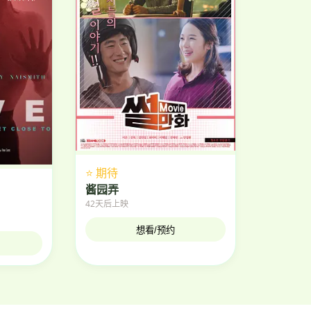
⭐ 期待
酱园弄
42天后上映
想看/预约