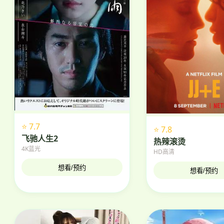
⭐ 7.7
⭐ 7.8
飞驰人生2
热辣滚烫
4K蓝光
HD高清
想看/预约
想看/预约